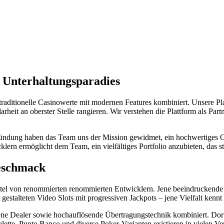
 Unterhaltungsparadies
raditionelle Casinowerte mit modernen Features kombiniert. Unsere Pl
heit an oberster Stelle rangieren. Wir verstehen die Plattform als Par
ündung haben das Team uns der Mission gewidmet, ein hochwertiges Onl
klern ermöglicht dem Team, ein vielfältiges Portfolio anzubieten, das s
Geschmack
itel von renommierten renommierten Entwicklern. Jene beeindruckende A
 gestalteten Video Slots mit progressiven Jackpots – jene Vielfalt kenn
hrene Dealer sowie hochauflösende Übertragungstechnik kombiniert. Dor
ette, Punto Banco und diverse Poker-Varianten existieren in vielen Ve