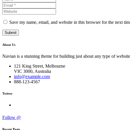
Save my name, email, and website in this browser for the next ti
About Us
Navian is a stunning theme for building just about any type of website
121 King Street, Melbourne
VIC 3000, Australia
info@example.com
888-123-4567
Twitter
Follow @
Recent Posts