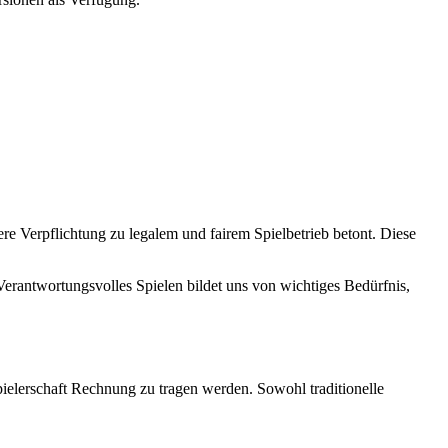
re Verpflichtung zu legalem und fairem Spielbetrieb betont. Diese
rantwortungsvolles Spielen bildet uns von wichtiges Bedürfnis,
elerschaft Rechnung zu tragen werden. Sowohl traditionelle