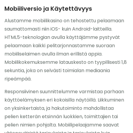
Mobiiliversio ja Käytettävyys
Alustamme mobiilikasino on tehostettu pelaamaan
saumattomasti niin iOS- kuin Android-laitteilla.
HTML5-teknologian avulla käyttäjämme pystyvät
pelaamaan kaikki pelitarjonnastamme suoraan
mobiiliselaimen avulla ilman erillistä appia.
Mobiilikokemuksemme latauskesto on tyypillisesti 1,8
sekuntia, joka on selvästi toimialan mediaania
ripeämpää.
Responsiivinen suunnittelumme varmistaa parhaan
käyttöelämyksen eri kokoisilla näytöillä. Liikkuminen
on yksinkertaista, ja hakutoiminto mahdollistaa
pelien ketterän etsinnän luokkien, toimittajien tai
pelien nimien pohjalta. Mobiilipelaajamme saavat