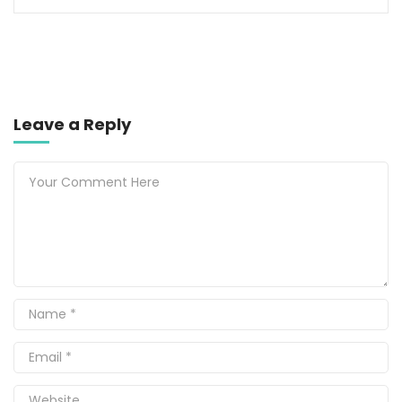
Leave a Reply