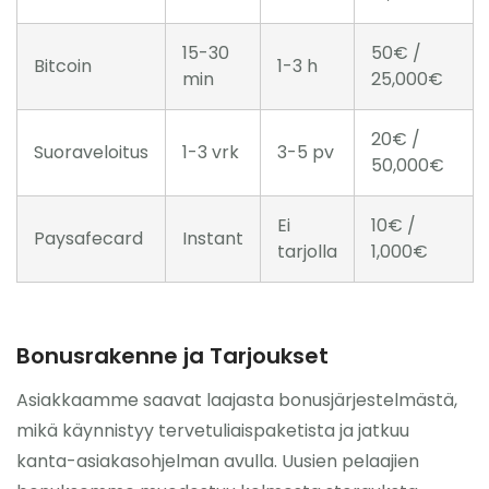
15-30
50€ /
Bitcoin
1-3 h
min
25,000€
20€ /
Suoraveloitus
1-3 vrk
3-5 pv
50,000€
Ei
10€ /
Paysafecard
Instant
tarjolla
1,000€
Bonusrakenne ja Tarjoukset
Asiakkaamme saavat laajasta bonusjärjestelmästä,
mikä käynnistyy tervetuliaispaketista ja jatkuu
kanta-asiakasohjelman avulla. Uusien pelaajien