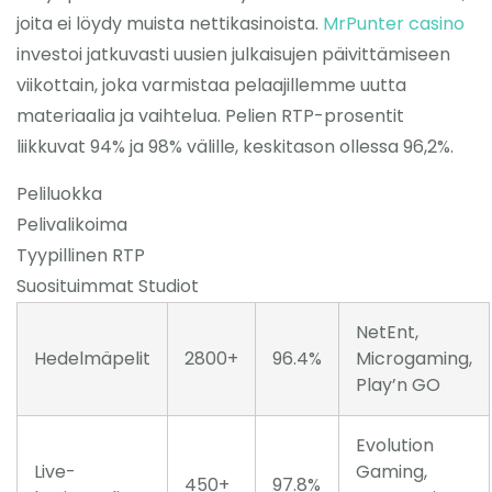
joita ei löydy muista nettikasinoista.
MrPunter casino
investoi jatkuvasti uusien julkaisujen päivittämiseen
viikottain, joka varmistaa pelaajillemme uutta
materiaalia ja vaihtelua. Pelien RTP-prosentit
liikkuvat 94% ja 98% välille, keskitason ollessa 96,2%.
Peliluokka
Pelivalikoima
Tyypillinen RTP
Suosituimmat Studiot
NetEnt,
Hedelmäpelit
2800+
96.4%
Microgaming,
Play’n GO
Evolution
Live-
Gaming,
450+
97.8%