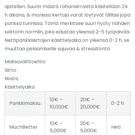
ajatellen. Suurin määrä rahansiirroista käsitellään 24
h aikana, & monissa kertoja varat löytyvät tililläsi jopa
parissa tunnissa. Tämä merkitsee suuri hyöty nähden
sektorin normiin, joka edustaa yleensä 2-5 työpäivää.
Nettipankkisiirtojen käsittelyaika on yleensä 0-2 h, se
muuttaa pelaamiselle sujuvaa & stressitöntä.
Maksuvaihtoehto
Siirto
Nosto
Käsittelyaika
10€ –
20€ –
Pankkimaksu
0-2 h
10,000€
20,000€
10€ –
20€ –
MuchBetter
Heti
5,000€
5,000€