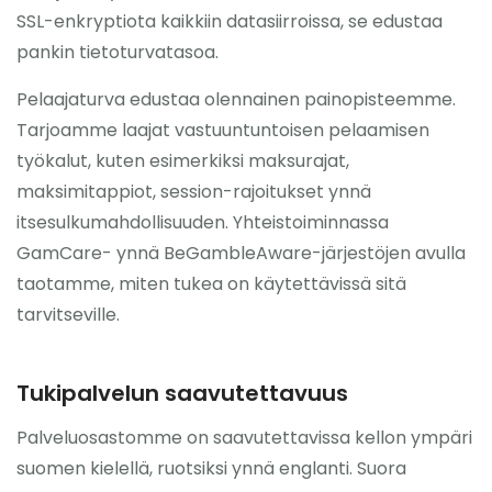
SSL-enkryptiota kaikkiin datasiirroissa, se edustaa
pankin tietoturvatasoa.
Pelaajaturva edustaa olennainen painopisteemme.
Tarjoamme laajat vastuuntuntoisen pelaamisen
työkalut, kuten esimerkiksi maksurajat,
maksimitappiot, session-rajoitukset ynnä
itsesulkumahdollisuuden. Yhteistoiminnassa
GamCare- ynnä BeGambleAware-järjestöjen avulla
taotamme, miten tukea on käytettävissä sitä
tarvitseville.
Tukipalvelun saavutettavuus
Palveluosastomme on saavutettavissa kellon ympäri
suomen kielellä, ruotsiksi ynnä englanti. Suora