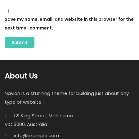
Save my name, email, and website in this browser for the
next time I comment.
About Us
Navian is a stunning theme for building just about any
type of website.
121 King Street, Melbourne
VIC 3000, Australia
info@example.com