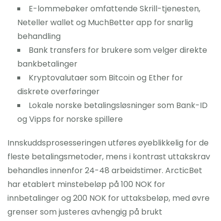
E-lommebøker omfattende Skrill-tjenesten,
Neteller wallet og MuchBetter app for snarlig
behandling
Bank transfers for brukere som velger direkte
bankbetalinger
Kryptovalutaer som Bitcoin og Ether for
diskrete overføringer
Lokale norske betalingsløsninger som Bank-ID
og Vipps for norske spillere
Innskuddsprosesseringen utføres øyeblikkelig for de
fleste betalingsmetoder, mens i kontrast uttakskrav
behandles innenfor 24-48 arbeidstimer. ArcticBet
har etablert minstebeløp på 100 NOK for
innbetalinger og 200 NOK for uttaksbeløp, med øvre
grenser som justeres avhengig på brukt