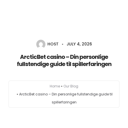
HOST
JULY 4, 2026
0
ArcticBet casino – Din personlige
fullstendige guide til spillerfaringen
Home
Our Blog
ArcticBet casino – Din personlige fullstendige guide til
spillerfaringen