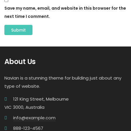
Save my name, email, and website in this browser for the
next time I comment.
About Us
Navian is a stunning theme for building just about any
type of website.
121 King Street, Melbourne
VIC 3000, Australia
info@example.com
888-123-4567