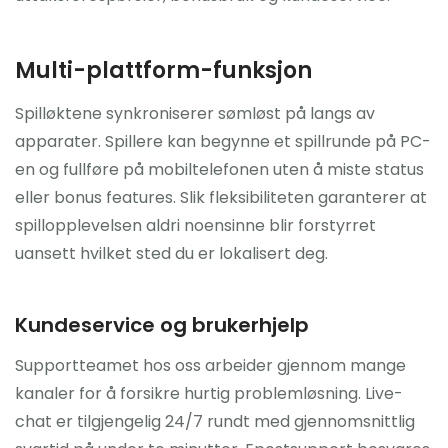
Multi-plattform-funksjon
Spilløktene synkroniserer sømløst på langs av
apparater. Spillere kan begynne et spillrunde på PC-
en og fullføre på mobiltelefonen uten å miste status
eller bonus features. Slik fleksibiliteten garanterer at
spillopplevelsen aldri noensinne blir forstyrret
uansett hvilket sted du er lokalisert deg.
Kundeservice og brukerhjelp
Supportteamet hos oss arbeider gjennom mange
kanaler for å forsikre hurtig problemløsning. Live-
chat er tilgjengelig 24/7 rundt med gjennomsnittlig