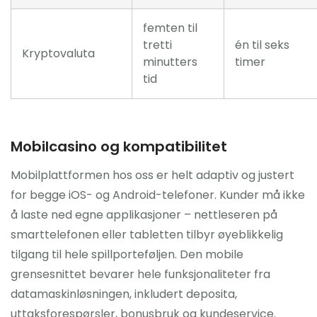
femten til
tretti
én til seks
Kryptovaluta
minutters
timer
tid
Mobilcasino og kompatibilitet
Mobilplattformen hos oss er helt adaptiv og justert
for begge iOS- og Android-telefoner. Kunder må ikke
å laste ned egne applikasjoner – nettleseren på
smarttelefonen eller tabletten tilbyr øyeblikkelig
tilgang til hele spillporteføljen. Den mobile
grensesnittet bevarer hele funksjonaliteter fra
datamaskinløsningen, inkludert deposita,
uttaksforespørsler, bonusbruk og kundeservice.