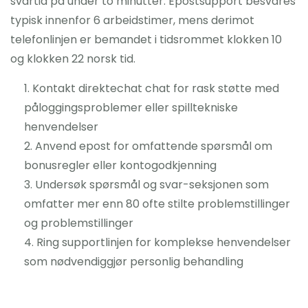
svartid på under to minutter. Epostsupport besvares
typisk innenfor 6 arbeidstimer, mens derimot
telefonlinjen er bemandet i tidsrommet klokken 10
og klokken 22 norsk tid.
Kontakt direktechat chat for rask støtte med
påloggingsproblemer eller spilltekniske
henvendelser
Anvend epost for omfattende spørsmål om
bonusregler eller kontogodkjenning
Undersøk spørsmål og svar-seksjonen som
omfatter mer enn 80 ofte stilte problemstillinger
og problemstillinger
Ring supportlinjen for komplekse henvendelser
som nødvendiggjør personlig behandling