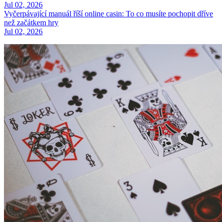
Jul 02, 2026
Vyčerpávající manuál říší online casin: To co musíte pochopit dříve
než začátkem hry
Jul 02, 2026