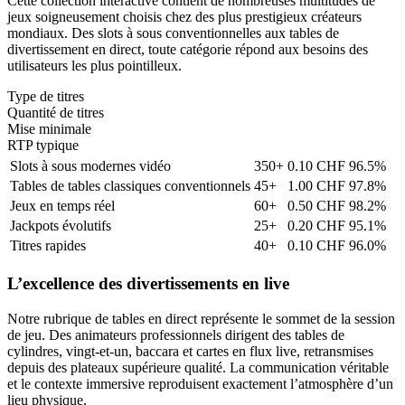
Cette collection interactive contient de nombreuses multitudes de
jeux soigneusement choisis chez des plus prestigieux créateurs
mondiaux. Des slots à sous conventionnelles aux tables de
divertissement en direct, toute catégorie répond aux besoins des
utilisateurs les plus pointilleux.
Type de titres
Quantité de titres
Mise minimale
RTP typique
Slots à sous modernes vidéo
350+
0.10 CHF
96.5%
Tables de tables classiques conventionnels
45+
1.00 CHF
97.8%
Jeux en temps réel
60+
0.50 CHF
98.2%
Jackpots évolutifs
25+
0.20 CHF
95.1%
Titres rapides
40+
0.10 CHF
96.0%
L’excellence des divertissements en live
Notre rubrique de tables en direct représente le sommet de la session
de jeu. Des animateurs professionnels dirigent des tables de
cylindres, vingt-et-un, baccara et cartes en flux live, retransmises
depuis des plateaux supérieure qualité. La communication véritable
et le contexte immersive reproduisent exactement l’atmosphère d’un
lieu physique.