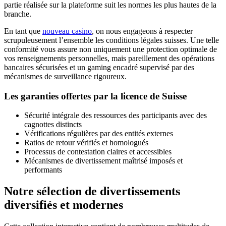
partie réalisée sur la plateforme suit les normes les plus hautes de la
branche.
En tant que
nouveau casino
, on nous engageons à respecter
scrupuleusement l’ensemble les conditions légales suisses. Une telle
conformité vous assure non uniquement une protection optimale de
vos renseignements personnelles, mais pareillement des opérations
bancaires sécurisées et un gaming encadré supervisé par des
mécanismes de surveillance rigoureux.
Les garanties offertes par la licence de Suisse
Sécurité intégrale des ressources des participants avec des
cagnottes distincts
Vérifications régulières par des entités externes
Ratios de retour vérifiés et homologués
Processus de contestation claires et accessibles
Mécanismes de divertissement maîtrisé imposés et
performants
Notre sélection de divertissements
diversifiés et modernes