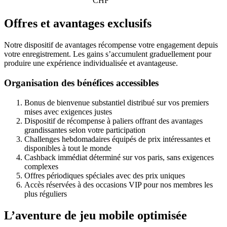
CHF
Offres et avantages exclusifs
Notre dispositif de avantages récompense votre engagement depuis
votre enregistrement. Les gains s’accumulent graduellement pour
produire une expérience individualisée et avantageuse.
Organisation des bénéfices accessibles
Bonus de bienvenue substantiel distribué sur vos premiers
mises avec exigences justes
Dispositif de récompense à paliers offrant des avantages
grandissantes selon votre participation
Challenges hebdomadaires équipés de prix intéressantes et
disponibles à tout le monde
Cashback immédiat déterminé sur vos paris, sans exigences
complexes
Offres périodiques spéciales avec des prix uniques
Accès réservées à des occasions VIP pour nos membres les
plus réguliers
L’aventure de jeu mobile optimisée