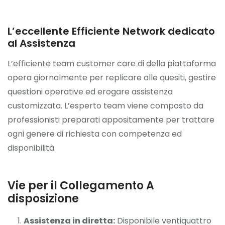
L’eccellente Efficiente Network dedicato
al Assistenza
L’efficiente team customer care di della piattaforma
opera giornalmente per replicare alle quesiti, gestire
questioni operative ed erogare assistenza
customizzata. L’esperto team viene composto da
professionisti preparati appositamente per trattare
ogni genere di richiesta con competenza ed
disponibilità.
Vie per il Collegamento A
disposizione
Assistenza in diretta:
Disponibile ventiquattro