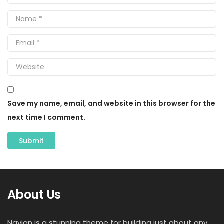
Save my name, email, and website in this browser for the
next time I comment.
About Us
Navian is a stunning theme for building just about any