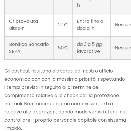
h
Criptovaluta
Entro fino a
20€
Nessu
Bitcoin
dodici h
Bonifico Bancario
da 3 a 5 gg
50€
Nessu
SEPA
lavorative
Gli cashout risultano elaborati dal nostro ufficio
economico con con la massima priorità, rispettando
i tempi previsti in seguito al al termine del
compimento relative alle check per la protezione
normali. Non mai imponiamo commissioni extra
relative alle operazioni, dando modo verso i utenti nel
controllare il proprio personale capitale con sistema
limpido.