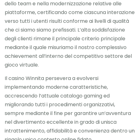
dello team e nella modernizzazione relative alle
piattaforme, certificando come ciascuna interazione
verso tutti i utenti risulti conforme ai livelli di qualità
che ci siamo siamo prefissati. L’alta soddisfazione
degli clienti rimane il principale criterio principale
mediante il quale misuriamo il nostro complessivo
achievement all’interno del competitivo settore del
gioco virtuale.
Il casino Winnita persevera a evolversi
implementando moderne caratteristiche,
accrescendo l’attuale catalogo gaming ed
migliorando tutti i procedimenti organizzativi,
sempre mediante il fine per garantire un’avventura
nel divertimento eccellente in grado di unisca
intrattenimento, affidabilità e convenienza dentro un
singolo unico contesto online fidato.