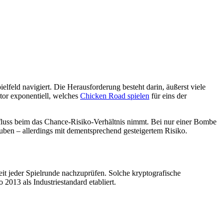
feld navigiert. Die Herausforderung besteht darin, äußerst viele
kator exponentiell, welches
Chicken Road spielen
für eins der
fluss beim das Chance-Risiko-Verhältnis nimmt. Bei nur einer Bombe
uben – allerdings mit dementsprechend gesteigertem Risiko.
eit jeder Spielrunde nachzuprüfen. Solche kryptografische
2013 als Industriestandard etabliert.