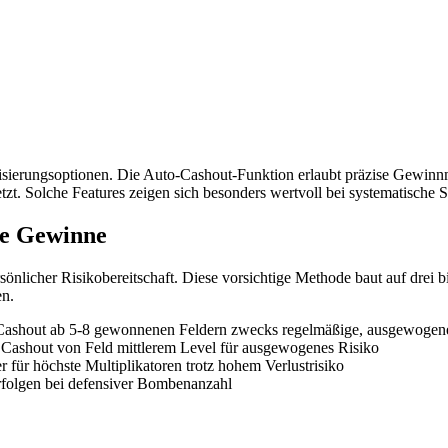
atisierungsoptionen. Die Auto-Cashout-Funktion erlaubt präzise Gewinn
t. Solche Features zeigen sich besonders wertvoll bei systematische S
te Gewinne
sönlicher Risikobereitschaft. Diese vorsichtige Methode baut auf drei 
en.
shout ab 5-8 gewonnenen Feldern zwecks regelmäßige, ausgewoge
Cashout von Feld mittlerem Level für ausgewogenes Risiko
 für höchste Multiplikatoren trotz hohem Verlustrisiko
rfolgen bei defensiver Bombenanzahl