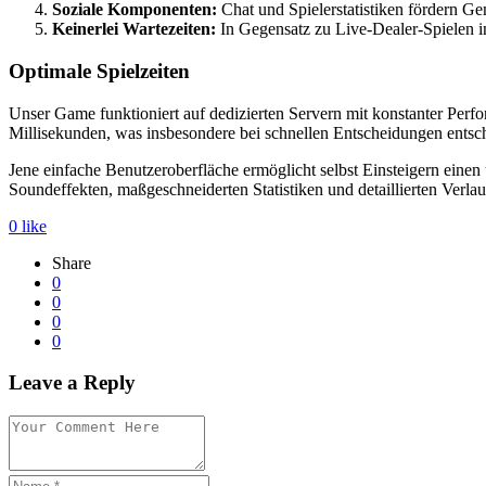
Soziale Komponenten:
Chat und Spielerstatistiken fördern G
Keinerlei Wartezeiten:
In Gegensatz zu Live-Dealer-Spielen in
Optimale Spielzeiten
Unser Game funktioniert auf dedizierten Servern mit konstanter Per
Millisekunden, was insbesondere bei schnellen Entscheidungen entsch
Jene einfache Benutzeroberfläche ermöglicht selbst Einsteigern einen
Soundeffekten, maßgeschneiderten Statistiken und detaillierten Verlauf
0
like
Share
0
0
0
0
Leave a Reply