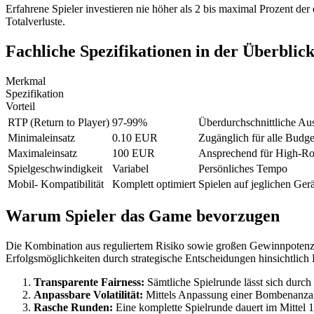
Erfahrene Spieler investieren nie höher als 2 bis maximal Prozent de
Totalverluste.
Fachliche Spezifikationen in der Überblic
Merkmal
Spezifikation
Vorteil
RTP (Return to Player)
97-99%
Überdurchschnittliche Au
Minimaleinsatz
0.10 EUR
Zugänglich für alle Budge
Maximaleinsatz
100 EUR
Ansprechend für High-Ro
Spielgeschwindigkeit
Variabel
Persönliches Tempo
Mobil- Kompatibilität
Komplett optimiert
Spielen auf jeglichen Ger
Warum Spieler das Game bevorzugen
Die Kombination aus reguliertem Risiko sowie großen Gewinnpotenzial
Erfolgsmöglichkeiten durch strategische Entscheidungen hinsichtlic
Transparente Fairness:
Sämtliche Spielrunde lässt sich durch
Anpassbare Volatilität:
Mittels Anpassung einer Bombenanzahl
Rasche Runden:
Eine komplette Spielrunde dauert im Mittel 1