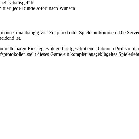
emeinschaftsgefühl
itiiert jede Runde sofort nach Wunsch
formance, unabhängig von Zeitpunkt oder Spieleraufkommen. Die Serve
eidend ist.
 unmittelbaren Einstieg, während fortgeschrittene Optionen Profis umf
sprotokollen stellt dieses Game ein komplett ausgeklügeltes Spielerlebn