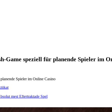
-Game speziell für planende Spieler im O
planende Spieler im Online Casino
tiikat
solut mest Eftertraktade Spel