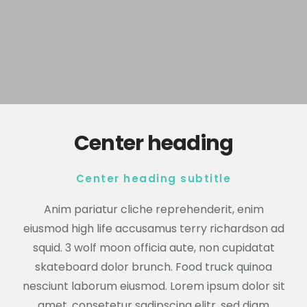
Center heading
Center heading subtitle
Anim pariatur cliche reprehenderit, enim
eiusmod high life accusamus terry richardson ad
squid. 3 wolf moon officia aute, non cupidatat
skateboard dolor brunch. Food truck quinoa
nesciunt laborum eiusmod. Lorem ipsum dolor sit
amet, consetetur sadipscing elitr, sed diam