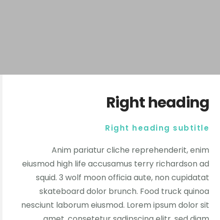
Right heading
Right heading subtitle
Anim pariatur cliche reprehenderit, enim
eiusmod high life accusamus terry richardson ad
squid. 3 wolf moon officia aute, non cupidatat
skateboard dolor brunch. Food truck quinoa
nesciunt laborum eiusmod. Lorem ipsum dolor sit
amet, consetetur sadipscing elitr, sed diam