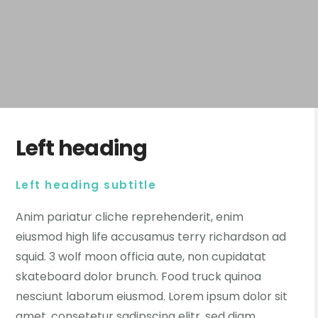
Left heading
Left heading subtitle
Anim pariatur cliche reprehenderit, enim
eiusmod high life accusamus terry richardson ad
squid. 3 wolf moon officia aute, non cupidatat
skateboard dolor brunch. Food truck quinoa
nesciunt laborum eiusmod. Lorem ipsum dolor sit
amet, consetetur sadipscing elitr, sed diam